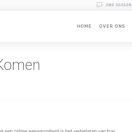
085 303638
HOME
OVER ONS
 Komen
t een online aanwezigheid is het verbeteren van hun